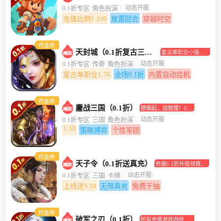
合挂机手游
动态开服
0.1折专区
角色扮演
充值比例1:100
放置回合
穿越时空
代金券
天封城（0.1折复古三职业）
复古单职业小极品
传奇手游
动态开服
0.1折专区
传奇
角色扮演
复古单职业1.76
全场0.1折
内置自动挂机
代金券
鏖战三国（0.1折）
狼烟起，战鼓擂！0.1
折助你坐拥江山美人
动态开服
0.1折专区
三国
角色扮演
1:10
策略博弈
个性军团
代金券
天子令（0.1折送真充）
充值0.1折升级领真充
卡！
动态开服
0.1折专区
三国
卡牌
上线送V10
无限真充
免费千抽
代金券
破军之刃（0.1折）
所有充值游戏内统统