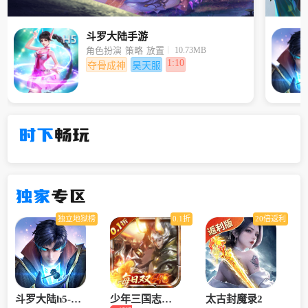
斗罗大陆手游
10.73MB
角色扮演
策略
放置
1:10
夺骨成神
昊天服
时下
畅玩
独家
专区
独立地狱榜
0.1折
20倍返利
斗罗大陆h5-龙
少年三国志：
太古封魔录2