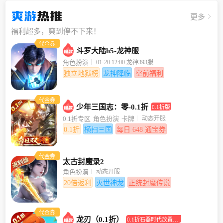
爽游
热推
更多
福利超多，爽到停不下来！
代金券
斗罗大陆h5-龙神服
01-20 12:00 龙神393服
角色扮演
独立地狱榜
龙神降临
空前福利
代金券
少年三国志：零-0.1折
0.1折版
动态开服
0.1折专区
角色扮演
卡牌
0.1折
横扫三国
每日 648 通宝券
代金券
太古封魔录2
动态开服
角色扮演
20倍返利
灭世神龙
正统封魔传说
代金券
龙刃（0.1折）
0.1折石器时代放置回