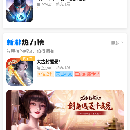
动态开服
角色扮演
新游
热力榜
更多
最期待的新游，值得拥有
代金券
太古封魔录2
动态开服
角色扮演
20倍返利
灭世神龙
正统封魔传说