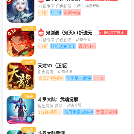
打0.1折！
动态开服
0.1折专区
角色扮演
卡牌
0.1折
1：10
策略卡牌
代金券
鬼剑豪（鬼灭0.1折送无限抽）
0.1折送疯狂连抽，
挂机送充值卡
动态开服
0.1折专区
角色扮演
0.1折
挂机送充值卡
直升VIP5
代金券
天龙3D（正版）
动态开服
角色扮演
金庸正版授权
全民第一武侠
1：10
代金券
斗罗大陆：武魂觉醒
动态开服
角色扮演
冒险
1分钱领月卡
首日免费60连抽
登录送定制
代金券
斗罗大陆手游