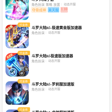
动态开服
角色扮演
策略
放置
1:10
夺骨成神
昊天服
代金券
斗罗大陆h5-极速黄金版加速器
动态开服
角色扮演
代金券
斗罗大陆h5极速版加速器
动态开服
角色扮演
代金券
斗罗大陆h5-罗刹服加速版
动态开服
角色扮演
代金券