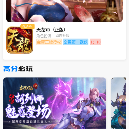
代金券
天龙3D（正版）
动态开服
角色扮演
金庸正版授权
全民第一武侠
1：10
高分
必玩