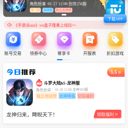
角色扮演
01-21 12:00 创世256服
唐门服
海神服
独立龙神榜
下载APP
《手游派app》ios盒子隆重上线拉～

《手游派app》ios盒子隆重上线拉～
账号交易
领券中心
尊享卡
开服表
折扣游戏
今日
推荐
3.5
折
斗罗大陆h5-龙神服
01-20 12:00 龙神393服
角色扮演
独立地狱榜
龙神降临
空前福利
龙神归来，睥睨天下！

领取福利