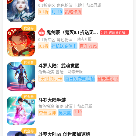
打0.1折！
动态开服
0.1折专区
角色扮演
卡牌
0.1折
1：10
策略卡牌
代金券
鬼剑豪（鬼灭0.1折送无限抽）
0.1折送疯狂连抽，
挂机送充值卡
动态开服
0.1折专区
角色扮演
0.1折
挂机送充值卡
直升VIP5
代金券
斗罗大陆：武魂觉醒
动态开服
角色扮演
冒险
1分钱领月卡
首日免费60连抽
登录送定制
代金券
斗罗大陆手游
动态开服
角色扮演
策略
放置
1:10
夺骨成神
昊天服
代金券
斗罗大陆h5-创世服加速版