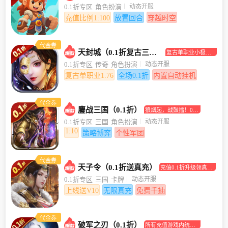
合挂机手游
动态开服
0.1折专区
角色扮演
充值比例1:100
放置回合
穿越时空
代金券
天封城（0.1折复古三职业）
复古单职业小极品
传奇手游
动态开服
0.1折专区
传奇
角色扮演
复古单职业1.76
全场0.1折
内置自动挂机
代金券
鏖战三国（0.1折）
狼烟起，战鼓擂！0.1
折助你坐拥江山美人
动态开服
0.1折专区
三国
角色扮演
1:10
策略博弈
个性军团
代金券
天子令（0.1折送真充）
充值0.1折升级领真充
卡！
动态开服
0.1折专区
三国
卡牌
上线送V10
无限真充
免费千抽
代金券
破军之刃（0.1折）
所有充值游戏内统统