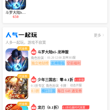
斗罗大陆h5-龙神服
650
人气
一起玩
更多
人多一起玩，游戏不寂寞
代金券
斗罗大陆h5-龙神服
01-20 12:00 龙神393服
角色扮演
独立地狱榜
龙神降临
空前福利
代金券
少年三国志：零-0.1折
0.1折版
动态开服
0.1折专区
角色扮演
卡牌
0.1折
横扫三国
每日 648 通宝券
代金券
龙刃（0.1折）
0.1折石器时代放置回