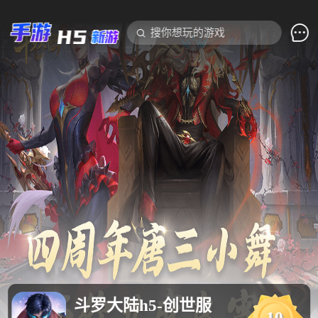

搜你想玩的游戏
斗罗大陆h5-创世服
10