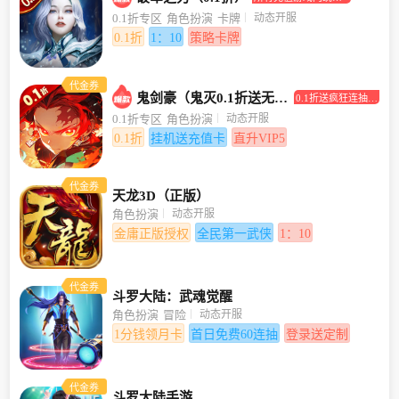
打0.1折！
动态开服
0.1折专区
角色扮演
卡牌
0.1折
1：10
策略卡牌
代金券
鬼剑豪（鬼灭0.1折送无限抽）
0.1折送疯狂连抽，
挂机送充值卡
动态开服
0.1折专区
角色扮演
0.1折
挂机送充值卡
直升VIP5
代金券
天龙3D（正版）
动态开服
角色扮演
金庸正版授权
全民第一武侠
1：10
代金券
斗罗大陆：武魂觉醒
动态开服
角色扮演
冒险
1分钱领月卡
首日免费60连抽
登录送定制
代金券
斗罗大陆手游