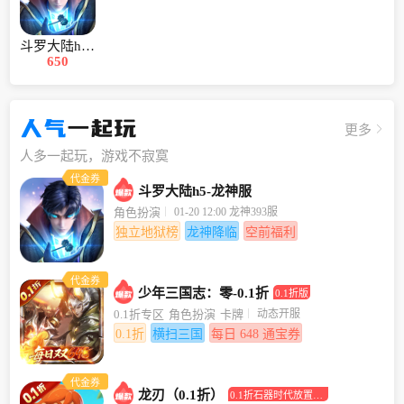
斗罗大陆h5-龙神服
650
人气
一起玩
更多
人多一起玩，游戏不寂寞
代金券
斗罗大陆h5-龙神服
01-20 12:00 龙神393服
角色扮演
独立地狱榜
龙神降临
空前福利
代金券
少年三国志：零-0.1折
0.1折版
动态开服
0.1折专区
角色扮演
卡牌
0.1折
横扫三国
每日 648 通宝券
代金券
龙刃（0.1折）
0.1折石器时代放置回