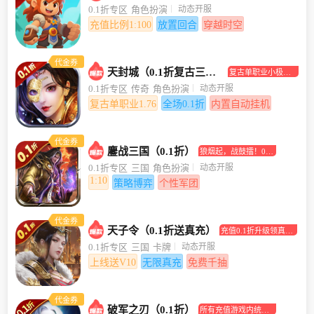
合挂机手游
动态开服
0.1折专区
角色扮演
充值比例1:100
放置回合
穿越时空
代金券
天封城（0.1折复古三职业）
复古单职业小极品
传奇手游
动态开服
0.1折专区
传奇
角色扮演
复古单职业1.76
全场0.1折
内置自动挂机
代金券
鏖战三国（0.1折）
狼烟起，战鼓擂！0.1
折助你坐拥江山美人
动态开服
0.1折专区
三国
角色扮演
1:10
策略博弈
个性军团
代金券
天子令（0.1折送真充）
充值0.1折升级领真充
卡！
动态开服
0.1折专区
三国
卡牌
上线送V10
无限真充
免费千抽
代金券
破军之刃（0.1折）
所有充值游戏内统统