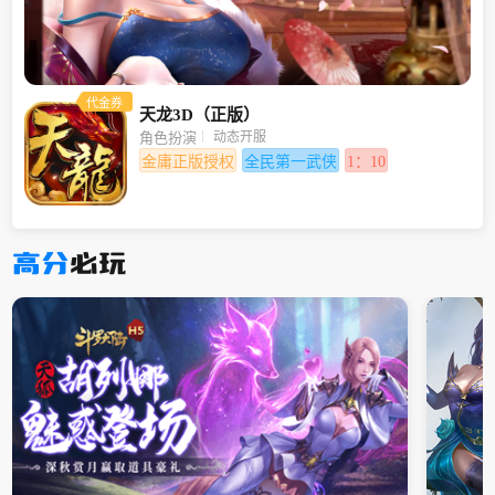
代金券
天龙3D（正版）
动态开服
角色扮演
金庸正版授权
全民第一武侠
1：10
高分
必玩