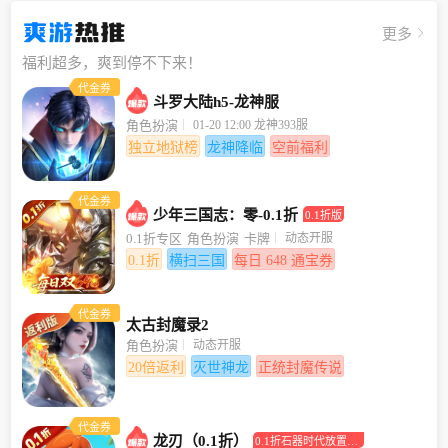
爽游
热推
更多
福利超多，爽到停不下来！
代金券
斗罗大陆h5-龙神服
01-20 12:00 龙神393服
角色扮演
独立地狱榜
龙神降临
空前福利
代金券
少年三国志：零-0.1折
0.1折版
动态开服
0.1折专区
角色扮演
卡牌
0.1折
横扫三国
每日 648 通宝券
代金券
太古封魔录2
动态开服
角色扮演
20倍返利
灭世神龙
正统封魔传说
代金券
龙刃（0.1折）
0.1折石器时代放置回