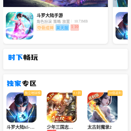
斗罗大陆手游
10.73MB
角色扮演
策略
放置
1:10
夺骨成神
昊天服
时下
畅玩
独家
专区
独立地狱榜
0.1折
20倍返利
斗罗大陆h5-龙
少年三国志：
太古封魔录2