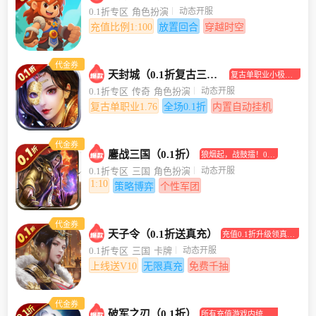
合挂机手游
动态开服
0.1折专区
角色扮演
充值比例1:100
放置回合
穿越时空
代金券
天封城（0.1折复古三职业）
复古单职业小极品
传奇手游
动态开服
0.1折专区
传奇
角色扮演
复古单职业1.76
全场0.1折
内置自动挂机
代金券
鏖战三国（0.1折）
狼烟起，战鼓擂！0.1
折助你坐拥江山美人
动态开服
0.1折专区
三国
角色扮演
1:10
策略博弈
个性军团
代金券
天子令（0.1折送真充）
充值0.1折升级领真充
卡！
动态开服
0.1折专区
三国
卡牌
上线送V10
无限真充
免费千抽
代金券
破军之刃（0.1折）
所有充值游戏内统统