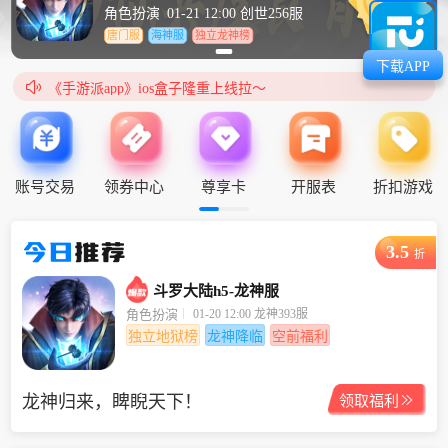
角色扮演
01-21 12:00 创世256服
唐门服
海神服
独立龙神榜
下载APP
《手游派app》ios盒子隆重上线拉～

《手游派app》ios盒子隆重上线拉～
账号交易
领券中心
尊享卡
开服表
折扣游戏
今日
推荐
3.5
折
斗罗大陆h5-龙神服
01-20 12:00 龙神393服
角色扮演
独立地狱榜
龙神降临
空前福利
龙神归来，睥睨天下！

领取福利