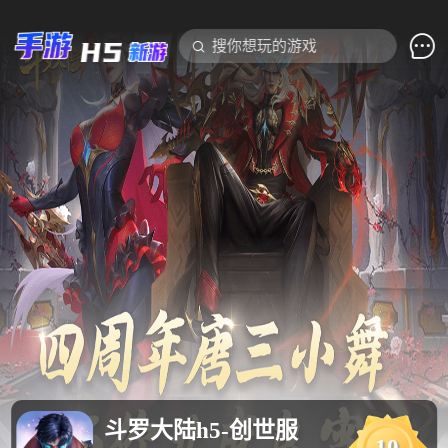

搜你想玩的游戏
斗罗大陆h5-创世服
10