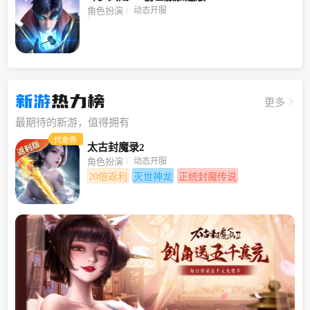
动态开服
角色扮演
新游
热力榜
更多
最期待的新游，值得拥有
代金券
太古封魔录2
动态开服
角色扮演
20倍返利
灭世神龙
正统封魔传说