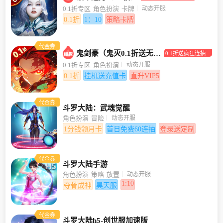
打0.1折！
动态开服
0.1折专区
角色扮演
卡牌
0.1折
1：10
策略卡牌
代金券
鬼剑豪（鬼灭0.1折送无限抽）
0.1折送疯狂连抽，
挂机送充值卡
动态开服
0.1折专区
角色扮演
0.1折
挂机送充值卡
直升VIP5
代金券
斗罗大陆：武魂觉醒
动态开服
角色扮演
冒险
1分钱领月卡
首日免费60连抽
登录送定制
代金券
斗罗大陆手游
动态开服
角色扮演
策略
放置
1:10
夺骨成神
昊天服
代金券
斗罗大陆h5-创世服加速版