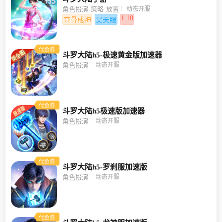
动态开服
角色扮演
策略
放置
1:10
夺骨成神
昊天服
代金券
斗罗大陆h5-极速黄金版加速器
动态开服
角色扮演
代金券
斗罗大陆h5极速版加速器
动态开服
角色扮演
代金券
斗罗大陆h5-罗刹服加速版
动态开服
角色扮演
代金券