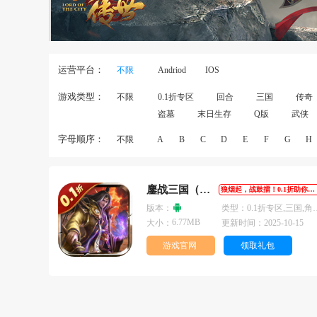
运营平台：
不限
Andriod
IOS
游戏类型：
不限
0.1折专区
回合
三国
传奇
盗墓
末日生存
Q版
武侠
字母顺序：
不限
A
B
C
D
E
F
G
H
鏖战三国（0.1折）
狼烟起，战鼓擂！0.1折助你坐拥江山美人
版本：
类型：
0.1折专区,三国,角色扮演
6.77MB
大小：
更新时间：
2025-10-15
游戏官网
领取礼包