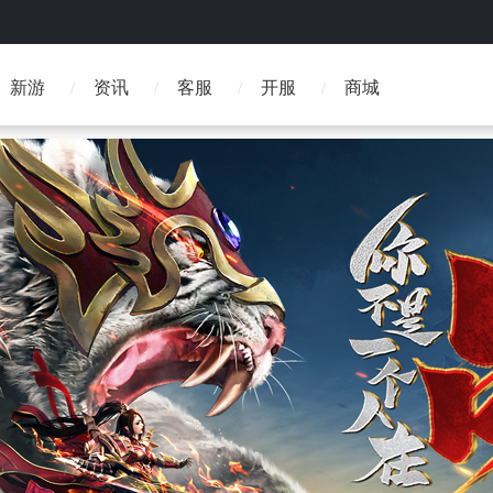
新游
资讯
客服
开服
商城