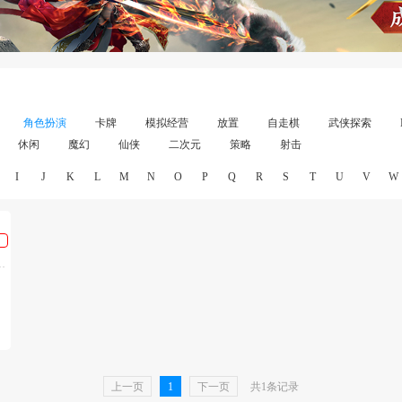
角色扮演
卡牌
模拟经营
放置
自走棋
武侠探索
休闲
魔幻
仙侠
二次元
策略
射击
I
J
K
L
M
N
O
P
Q
R
S
T
U
V
W
上一页
1
下一页
共1条记录