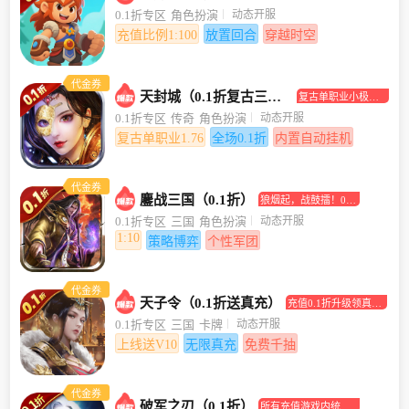
合挂机手游
动态开服
0.1折专区
角色扮演
充值比例1:100
放置回合
穿越时空
代金券
天封城（0.1折复古三职业）
复古单职业小极品
传奇手游
动态开服
0.1折专区
传奇
角色扮演
复古单职业1.76
全场0.1折
内置自动挂机
代金券
鏖战三国（0.1折）
狼烟起，战鼓擂！0.1
折助你坐拥江山美人
动态开服
0.1折专区
三国
角色扮演
1:10
策略博弈
个性军团
代金券
天子令（0.1折送真充）
充值0.1折升级领真充
卡！
动态开服
0.1折专区
三国
卡牌
上线送V10
无限真充
免费千抽
代金券
破军之刃（0.1折）
所有充值游戏内统统