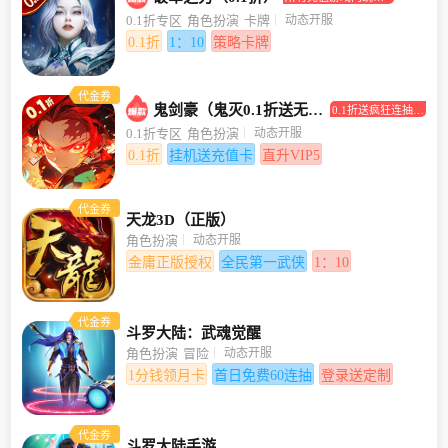
打0.1折！
动态开服
0.1折专区
角色扮演
卡牌
0.1折
1：10
策略卡牌
代金券
鬼剑豪（鬼灭0.1折送无限抽）
0.1折送疯狂连抽，
挂机送充值卡
动态开服
0.1折专区
角色扮演
0.1折
挂机送充值卡
直升VIP5
代金券
天龙3D（正版）
动态开服
角色扮演
金庸正版授权
全民第一武侠
1：10
代金券
斗罗大陆：武魂觉醒
动态开服
角色扮演
冒险
1分钱领月卡
首日免费60连抽
登录送定制
代金券
斗罗大陆手游