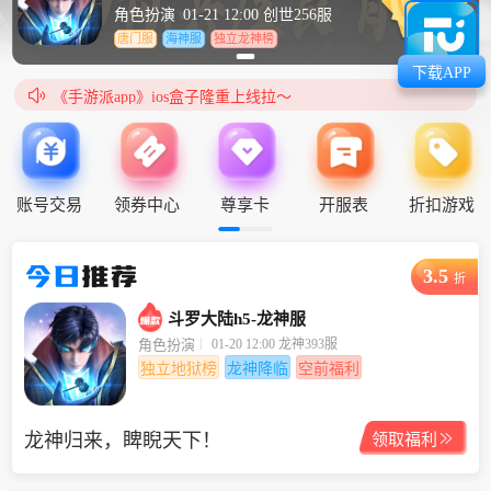
角色扮演
01-21 12:00 创世256服
唐门服
海神服
独立龙神榜
下载APP
《手游派app》ios盒子隆重上线拉～

《手游派app》ios盒子隆重上线拉～
账号交易
领券中心
尊享卡
开服表
折扣游戏
今日
推荐
3.5
折
斗罗大陆h5-龙神服
01-20 12:00 龙神393服
角色扮演
独立地狱榜
龙神降临
空前福利
龙神归来，睥睨天下！

领取福利