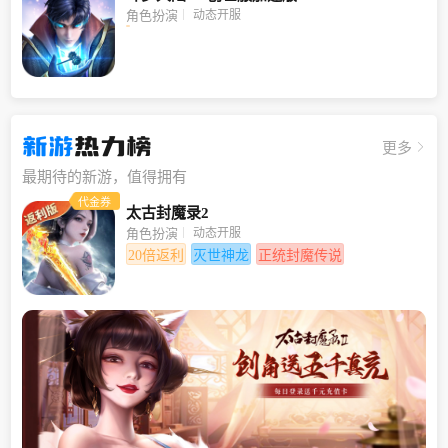
动态开服
角色扮演
新游
热力榜
更多
最期待的新游，值得拥有
代金券
太古封魔录2
动态开服
角色扮演
20倍返利
灭世神龙
正统封魔传说