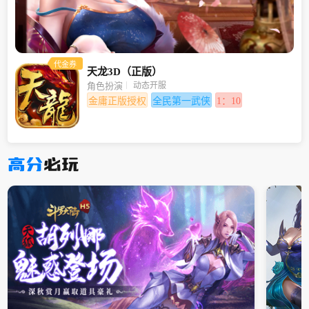
代金券
天龙3D（正版）
动态开服
角色扮演
金庸正版授权
全民第一武侠
1：10
高分
必玩