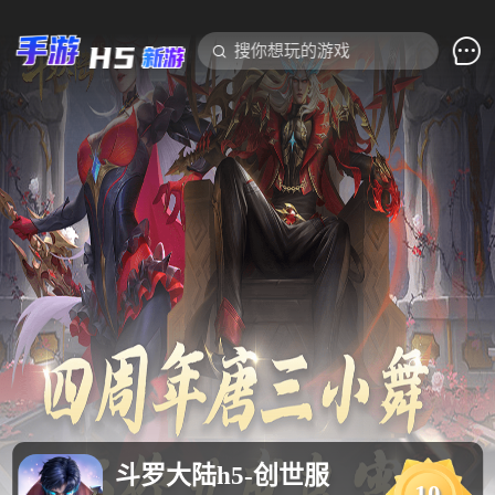

搜你想玩的游戏
斗罗大陆h5-创世服
10