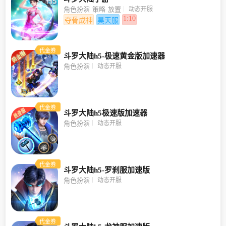
动态开服
角色扮演
策略
放置
1:10
夺骨成神
昊天服
代金券
斗罗大陆h5-极速黄金版加速器
动态开服
角色扮演
代金券
斗罗大陆h5极速版加速器
动态开服
角色扮演
代金券
斗罗大陆h5-罗刹服加速版
动态开服
角色扮演
代金券