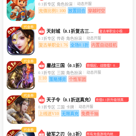
合挂机手游
动态开服
0.1折专区
角色扮演
充值比例1:100
放置回合
穿越时空
代金券
天封城（0.1折复古三职业）
复古单职业小极品
传奇手游
动态开服
0.1折专区
传奇
角色扮演
复古单职业1.76
全场0.1折
内置自动挂机
代金券
鏖战三国（0.1折）
狼烟起，战鼓擂！0.1
折助你坐拥江山美人
动态开服
0.1折专区
三国
角色扮演
1:10
策略博弈
个性军团
代金券
天子令（0.1折送真充）
充值0.1折升级领真充
卡！
动态开服
0.1折专区
三国
卡牌
上线送V10
无限真充
免费千抽
代金券
破军之刃（0.1折）
所有充值游戏内统统