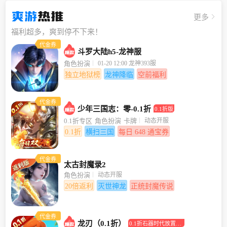
爽游
热推
更多
福利超多，爽到停不下来！
代金券
斗罗大陆h5-龙神服
01-20 12:00 龙神393服
角色扮演
独立地狱榜
龙神降临
空前福利
代金券
少年三国志：零-0.1折
0.1折版
动态开服
0.1折专区
角色扮演
卡牌
0.1折
横扫三国
每日 648 通宝券
代金券
太古封魔录2
动态开服
角色扮演
20倍返利
灭世神龙
正统封魔传说
代金券
龙刃（0.1折）
0.1折石器时代放置回