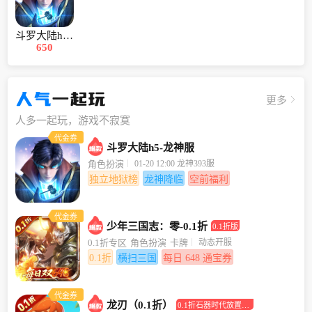
斗罗大陆h5-龙神服
650
人气
一起玩
更多
人多一起玩，游戏不寂寞
代金券
斗罗大陆h5-龙神服
01-20 12:00 龙神393服
角色扮演
独立地狱榜
龙神降临
空前福利
代金券
少年三国志：零-0.1折
0.1折版
动态开服
0.1折专区
角色扮演
卡牌
0.1折
横扫三国
每日 648 通宝券
代金券
龙刃（0.1折）
0.1折石器时代放置回