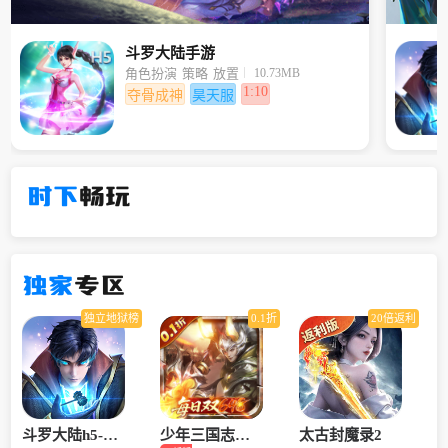
斗罗大陆手游
10.73MB
角色扮演
策略
放置
1:10
夺骨成神
昊天服
时下
畅玩
独家
专区
独立地狱榜
0.1折
20倍返利
斗罗大陆h5-龙
少年三国志：
太古封魔录2