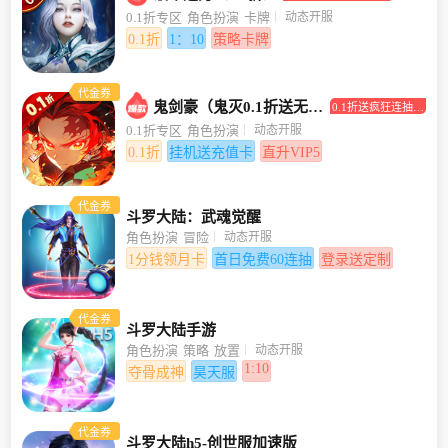
打0.1折！
动态开服
0.1折专区
角色扮演
卡牌
0.1折
1：10
策略卡牌
代金券
鬼剑豪（鬼灭0.1折送无限抽）
0.1折送疯狂连抽，
挂机送充值卡
动态开服
0.1折专区
角色扮演
0.1折
挂机送充值卡
直升VIP5
代金券
斗罗大陆：武魂觉醒
动态开服
角色扮演
冒险
1分钱领月卡
首日免费60连抽
登录送定制
代金券
斗罗大陆手游
动态开服
角色扮演
策略
放置
1:10
夺骨成神
昊天服
代金券
斗罗大陆h5-创世服加速版