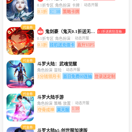
打0.1折！
动态开服
0.1折专区
角色扮演
卡牌
0.1折
1：10
策略卡牌
代金券
鬼剑豪（鬼灭0.1折送无限抽）
0.1折送疯狂连抽，
挂机送充值卡
动态开服
0.1折专区
角色扮演
0.1折
挂机送充值卡
直升VIP5
代金券
斗罗大陆：武魂觉醒
动态开服
角色扮演
冒险
1分钱领月卡
首日免费60连抽
登录送定制
代金券
斗罗大陆手游
动态开服
角色扮演
策略
放置
1:10
夺骨成神
昊天服
代金券
斗罗大陆h5-创世服加速版