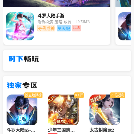
斗罗大陆手游
10.73MB
角色扮演
策略
放置
1:10
夺骨成神
昊天服
时下
畅玩
独家
专区
独立地狱榜
0.1折
20倍返利
斗罗大陆h5-龙
少年三国志：
太古封魔录2