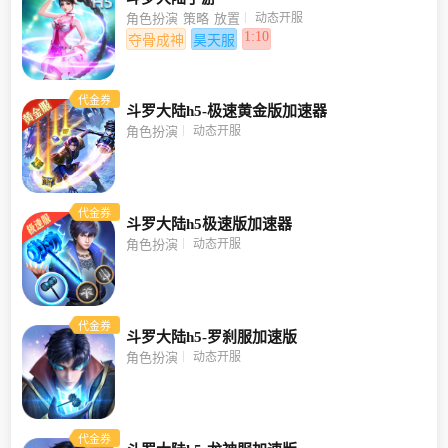
动态开服
角色扮演
策略
放置
1:10
夺骨成神
昊天服
代金券
斗罗大陆h5-极速黄金版加速器
动态开服
角色扮演
代金券
斗罗大陆h5极速版加速器
动态开服
角色扮演
代金券
斗罗大陆h5-罗刹服加速版
动态开服
角色扮演
代金券