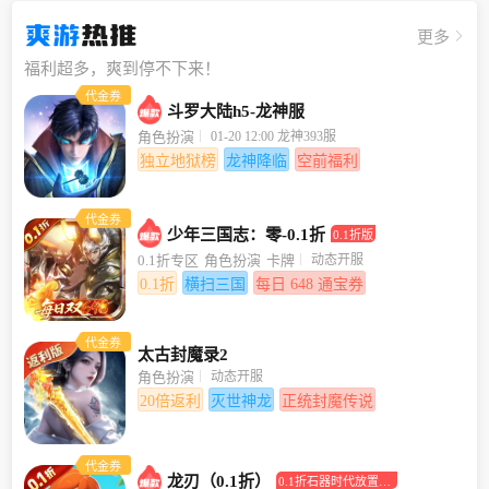
爽游
热推
更多
福利超多，爽到停不下来！
代金券
斗罗大陆h5-龙神服
01-20 12:00 龙神393服
角色扮演
独立地狱榜
龙神降临
空前福利
代金券
少年三国志：零-0.1折
0.1折版
动态开服
0.1折专区
角色扮演
卡牌
0.1折
横扫三国
每日 648 通宝券
代金券
太古封魔录2
动态开服
角色扮演
20倍返利
灭世神龙
正统封魔传说
代金券
龙刃（0.1折）
0.1折石器时代放置回