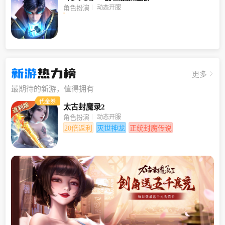
动态开服
角色扮演
新游
热力榜
更多
最期待的新游，值得拥有
代金券
太古封魔录2
动态开服
角色扮演
20倍返利
灭世神龙
正统封魔传说