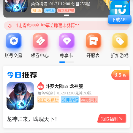
角色扮演
01-21 12:00 创世256服
唐门服
海神服
独立龙神榜
下载APP

《手游派app》ios盒子隆重上线拉～
《手游派app》ios盒子隆重上线拉～
账号交易
领券中心
尊享卡
开服表
折扣游戏
今日
推荐
3.5
折
斗罗大陆h5-龙神服
01-20 12:00 龙神393服
角色扮演
独立地狱榜
龙神降临
空前福利
龙神归来，睥睨天下！

领取福利