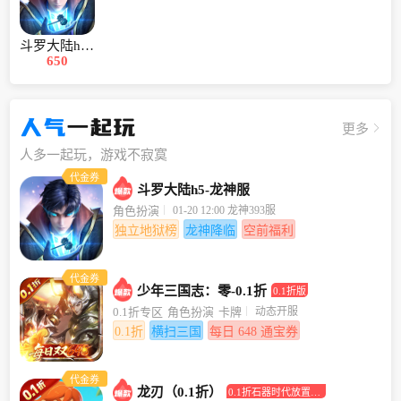
斗罗大陆h5-龙神服
650
人气
一起玩
更多
人多一起玩，游戏不寂寞
代金券
斗罗大陆h5-龙神服
01-20 12:00 龙神393服
角色扮演
独立地狱榜
龙神降临
空前福利
代金券
少年三国志：零-0.1折
0.1折版
动态开服
0.1折专区
角色扮演
卡牌
0.1折
横扫三国
每日 648 通宝券
代金券
龙刃（0.1折）
0.1折石器时代放置回