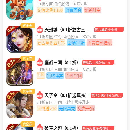
合挂机手游
动态开服
0.1折专区
角色扮演
充值比例1:100
放置回合
穿越时空
代金券
天封城（0.1折复古三职业）
复古单职业小极品
传奇手游
动态开服
0.1折专区
传奇
角色扮演
复古单职业1.76
全场0.1折
内置自动挂机
代金券
鏖战三国（0.1折）
狼烟起，战鼓擂！0.1
折助你坐拥江山美人
动态开服
0.1折专区
三国
角色扮演
1:10
策略博弈
个性军团
代金券
天子令（0.1折送真充）
充值0.1折升级领真充
卡！
动态开服
0.1折专区
三国
卡牌
上线送V10
无限真充
免费千抽
代金券
破军之刃（0.1折）
所有充值游戏内统统