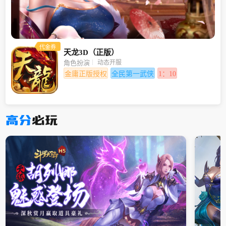
代金券
天龙3D（正版）
动态开服
角色扮演
金庸正版授权
全民第一武侠
1：10
高分
必玩