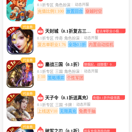
合挂机手游
动态开服
0.1折专区
角色扮演
充值比例1:100
放置回合
穿越时空
代金券
天封城（0.1折复古三职业）
复古单职业小极品
传奇手游
动态开服
0.1折专区
传奇
角色扮演
复古单职业1.76
全场0.1折
内置自动挂机
代金券
鏖战三国（0.1折）
狼烟起，战鼓擂！0.1
折助你坐拥江山美人
动态开服
0.1折专区
三国
角色扮演
1:10
策略博弈
个性军团
代金券
天子令（0.1折送真充）
充值0.1折升级领真充
卡！
动态开服
0.1折专区
三国
卡牌
上线送V10
无限真充
免费千抽
代金券
破军之刃（0.1折）
所有充值游戏内统统