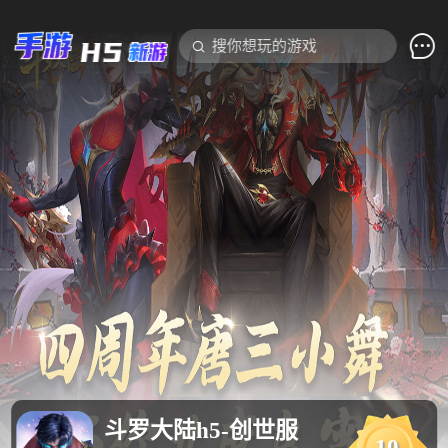

搜你想玩的游戏
斗罗大陆h5-创世服
10