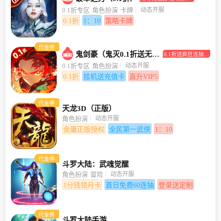
打0.1折！
动态开服
0.1折专区
角色扮演
卡牌
0.1折
1：10
策略卡牌
代金券
鬼剑豪（鬼灭0.1折送无限抽）
0.1折送疯狂连抽，
挂机送充值卡
动态开服
0.1折专区
角色扮演
0.1折
挂机送充值卡
直升VIP5
代金券
天龙3D（正版）
动态开服
角色扮演
金庸正版授权
全民第一武侠
1：10
代金券
斗罗大陆：武魂觉醒
动态开服
角色扮演
冒险
1分钱领月卡
首日免费60连抽
登录送定制
代金券
斗罗大陆手游