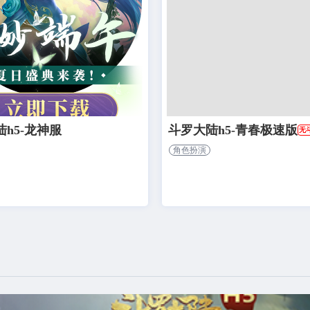
h5-龙神服
斗罗大陆h5-青春极速版
无
角色扮演