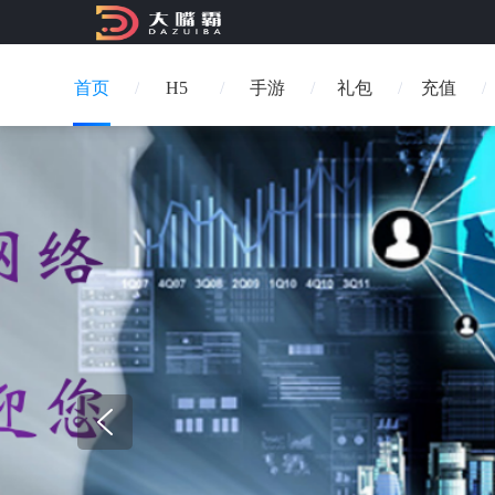
首页
H5
手游
礼包
充值