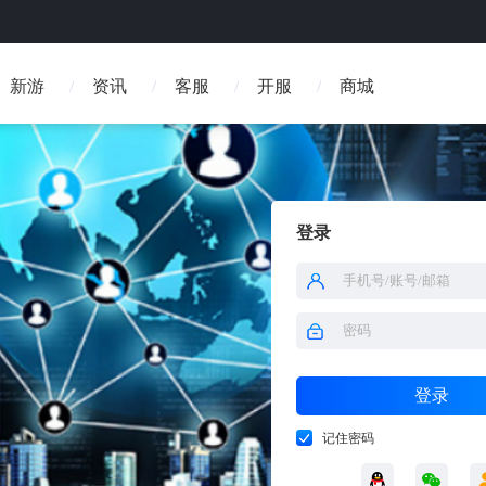
新游
资讯
客服
开服
商城
登录
登录
记住密码