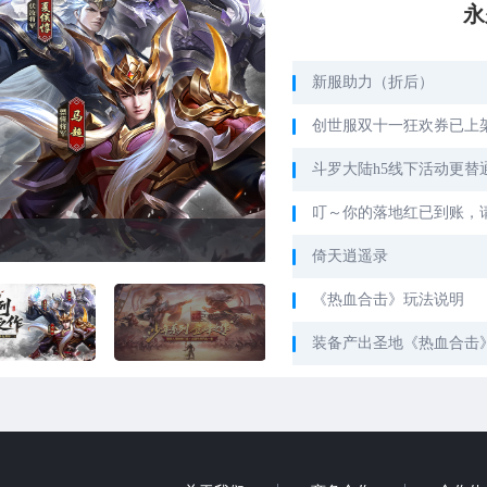
永
新服助力（折后）
创世服双十一狂欢券已上
斗罗大陆h5线下活动更替
叮～你的落地红已到账，
倚天逍遥录
《热血合击》玩法说明
装备产出圣地《热血合击