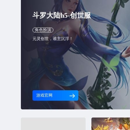
斗罗大陆h5-创世服
角色扮演
元灵创世，谁主沉浮！
游戏官网