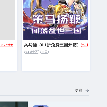
兵马俑（0.1折免费三国开箱）
斗罗，不青春
一句话介绍：0.1折另类三国，每日送代金
0.1折专区
三国
更多