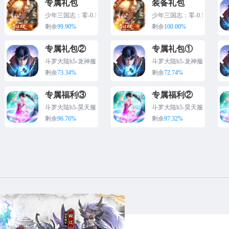
专属礼包
装备礼包
少年三国志：零-0.1折
少年三国志：零-0.1折
0.1折版
0.1折
剩余
99.90%
剩余
100.00%
专属礼包②
专属礼包①
斗罗大陆h5-龙神服
斗罗大陆h5-龙神服
剩余
73.34%
剩余
72.74%
专属福利③
专属福利②
斗罗大陆h5-昊天服
斗罗大陆h5-昊天服
剩余
96.76%
剩余
97.32%