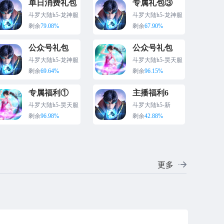
单日消费礼包
专属礼包③
斗罗大陆h5-龙神服
斗罗大陆h5-龙神服
版
剩余
79.08%
剩余
67.90%
公众号礼包
公众号礼包
斗罗大陆h5-龙神服
斗罗大陆h5-昊天服
剩余
69.64%
剩余
96.15%
专属福利①
主播福利6
斗罗大陆h5-昊天服
斗罗大陆h5-新
剩余
96.98%
剩余
42.88%
更多