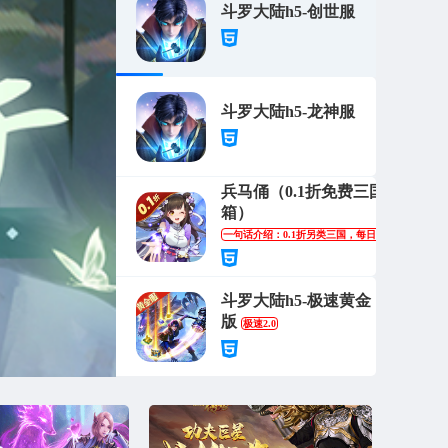
斗罗大陆h5-创世服
斗罗大陆h5-龙神服
兵马俑（0.1折免费三国开
箱）
一句话介绍：0.1折另类三国，每日送代金
斗罗大陆h5-极速黄金
版
极速2.0