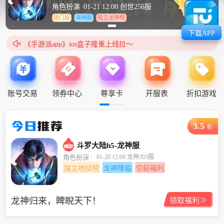
角色扮演
01-21 12:00 创世256服
唐门服
海神服
独立龙神榜
下载APP

《手游派app》ios盒子隆重上线拉～
《手游派app》ios盒子隆重上线拉～
账号交易
领券中心
尊享卡
开服表
折扣游戏
今日
推荐
3.5
折
斗罗大陆h5-龙神服
01-20 12:00 龙神393服
角色扮演
独立地狱榜
龙神降临
空前福利
龙神归来，睥睨天下！

领取福利