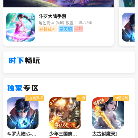
斗罗大陆手游
10.73MB
角色扮演
策略
放置
1:10
夺骨成神
昊天服
时下
畅玩
独家
专区
独立地狱榜
0.1折
20倍返利
斗罗大陆h5-龙
少年三国志：
太古封魔录2