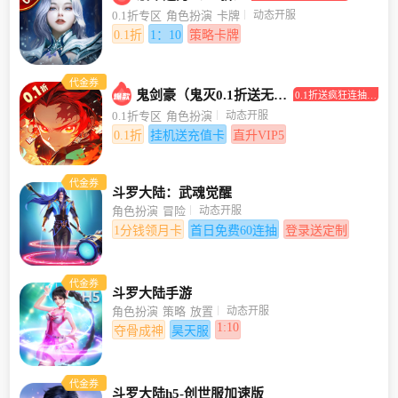
打0.1折！
动态开服
0.1折专区
角色扮演
卡牌
0.1折
1：10
策略卡牌
代金券
鬼剑豪（鬼灭0.1折送无限抽）
0.1折送疯狂连抽，
挂机送充值卡
动态开服
0.1折专区
角色扮演
0.1折
挂机送充值卡
直升VIP5
代金券
斗罗大陆：武魂觉醒
动态开服
角色扮演
冒险
1分钱领月卡
首日免费60连抽
登录送定制
代金券
斗罗大陆手游
动态开服
角色扮演
策略
放置
1:10
夺骨成神
昊天服
代金券
斗罗大陆h5-创世服加速版