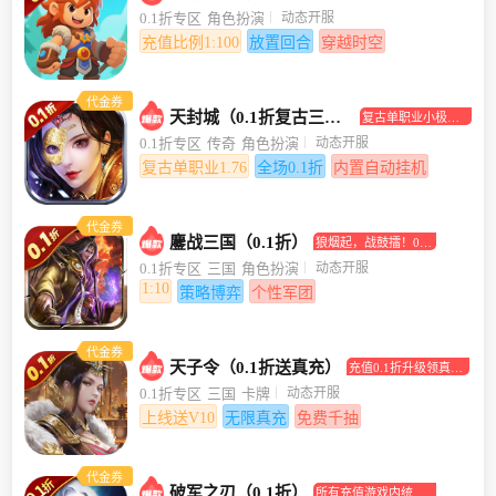
合挂机手游
动态开服
0.1折专区
角色扮演
充值比例1:100
放置回合
穿越时空
代金券
天封城（0.1折复古三职业）
复古单职业小极品
传奇手游
动态开服
0.1折专区
传奇
角色扮演
复古单职业1.76
全场0.1折
内置自动挂机
代金券
鏖战三国（0.1折）
狼烟起，战鼓擂！0.1
折助你坐拥江山美人
动态开服
0.1折专区
三国
角色扮演
1:10
策略博弈
个性军团
代金券
天子令（0.1折送真充）
充值0.1折升级领真充
卡！
动态开服
0.1折专区
三国
卡牌
上线送V10
无限真充
免费千抽
代金券
破军之刃（0.1折）
所有充值游戏内统统