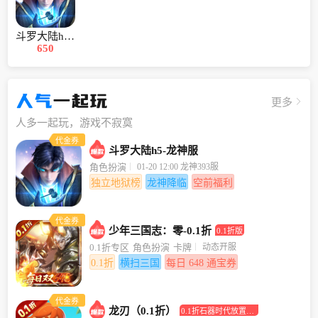
斗罗大陆h5-龙神服
650
人气
一起玩
更多
人多一起玩，游戏不寂寞
代金券
斗罗大陆h5-龙神服
01-20 12:00 龙神393服
角色扮演
独立地狱榜
龙神降临
空前福利
代金券
少年三国志：零-0.1折
0.1折版
动态开服
0.1折专区
角色扮演
卡牌
0.1折
横扫三国
每日 648 通宝券
代金券
龙刃（0.1折）
0.1折石器时代放置回