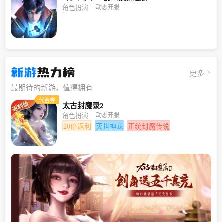
动态开服
角色扮演
新游
热力榜
更多
最期待的新游，值得拥有
代金券
太古封魔录2
动态开服
角色扮演
20倍返利
灭世神龙
正统封魔传说