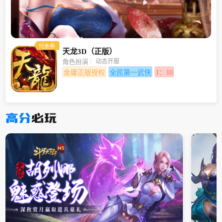
代金券
天龙3D（正版）
动态开服
角色扮演
金庸正版授权
全民第一武侠
1：10
高分
必玩