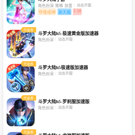
动态开服
角色扮演
策略
放置
1:10
夺骨成神
昊天服
代金券
斗罗大陆h5-极速黄金版加速器
动态开服
角色扮演
代金券
斗罗大陆h5极速版加速器
动态开服
角色扮演
代金券
斗罗大陆h5-罗刹服加速版
动态开服
角色扮演
代金券