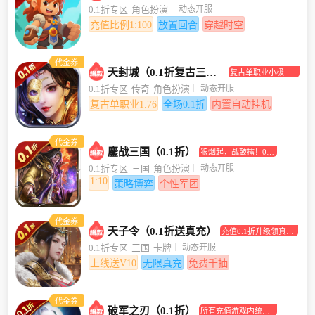
合挂机手游
动态开服
0.1折专区
角色扮演
充值比例1:100
放置回合
穿越时空
代金券
天封城（0.1折复古三职业）
复古单职业小极品
传奇手游
动态开服
0.1折专区
传奇
角色扮演
复古单职业1.76
全场0.1折
内置自动挂机
代金券
鏖战三国（0.1折）
狼烟起，战鼓擂！0.1
折助你坐拥江山美人
动态开服
0.1折专区
三国
角色扮演
1:10
策略博弈
个性军团
代金券
天子令（0.1折送真充）
充值0.1折升级领真充
卡！
动态开服
0.1折专区
三国
卡牌
上线送V10
无限真充
免费千抽
代金券
破军之刃（0.1折）
所有充值游戏内统统