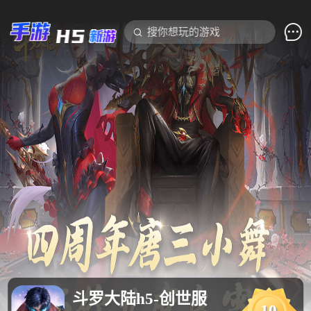

搜你想玩的游戏
斗罗大陆h5-创世服
10