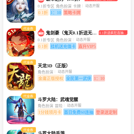
打0.1折！
动态开服
0.1折专区
角色扮演
卡牌
0.1折
1：10
策略卡牌
代金券
鬼剑豪（鬼灭0.1折送无限抽）
0.1折送疯狂连抽，
挂机送充值卡
动态开服
0.1折专区
角色扮演
0.1折
挂机送充值卡
直升VIP5
代金券
天龙3D（正版）
动态开服
角色扮演
金庸正版授权
全民第一武侠
1：10
代金券
斗罗大陆：武魂觉醒
动态开服
角色扮演
冒险
1分钱领月卡
首日免费60连抽
登录送定制
代金券
斗罗大陆手游