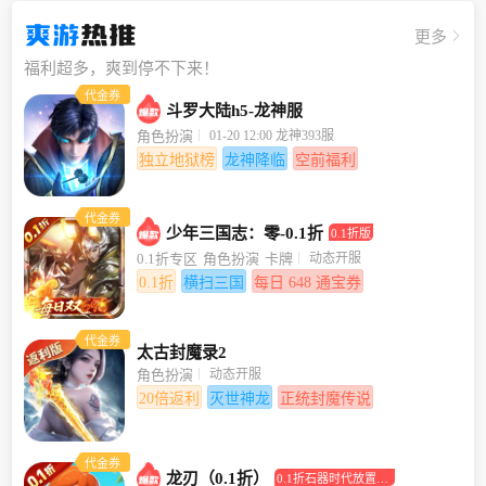
爽游
热推
更多
福利超多，爽到停不下来！
代金券
斗罗大陆h5-龙神服
01-20 12:00 龙神393服
角色扮演
独立地狱榜
龙神降临
空前福利
代金券
少年三国志：零-0.1折
0.1折版
动态开服
0.1折专区
角色扮演
卡牌
0.1折
横扫三国
每日 648 通宝券
代金券
太古封魔录2
动态开服
角色扮演
20倍返利
灭世神龙
正统封魔传说
代金券
龙刃（0.1折）
0.1折石器时代放置回