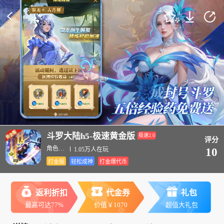
斗罗大陆h5-极速黄金版
极速2.0
评分
角色扮演
1.05万人在玩
10
打金服
轻松成神
打金爆代币
返利折扣
代金券
礼包
最高可达77%
价值￥1070
超值大礼包