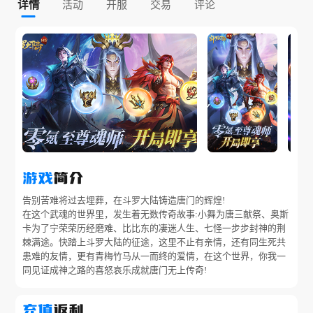
详情
活动
开服
交易
评论
游戏
简介
告别苦难将过去埋葬，在斗罗大陆铸造唐门的辉煌!

在这个武魂的世界里，发生着无数传奇故事:小舞为唐三献祭、奥斯
卡为了宁荣荣历经磨难、比比东的凄迷人生、七怪一步步封神的荆
棘满途。快踏上斗罗大陆的征途，这里不止有亲情，还有同生死共
患难的友情，更有青梅竹马从一而终的爱情，在这个世界，你我一
同见证成神之路的喜怒哀乐成就唐门无上传奇!
充值
返利