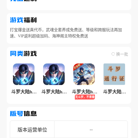
游戏
福利
打宝爆金送真代币，武魂全套养成免费送、等级和跨服玩法再加
速、VIP返利超级加码、海神阁主特权免费送
同类
游戏
换一批
斗罗大陆h5-
斗罗大陆h5-
斗罗大陆h5-
斗罗大陆通
无斗罗，不青春
创世服
龙神服
青春极速版
行证
版号
信息
--
版本运营单位